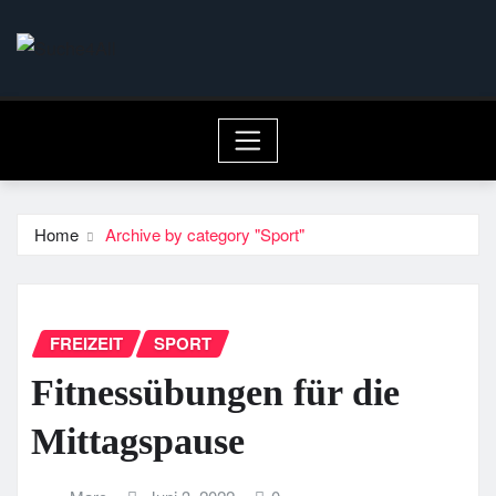
Skip
to
content
Home
Archive by category "Sport"
FREIZEIT
SPORT
Fitnessübungen für die
Mittagspause