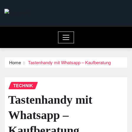
Skip
to
content
Home
Tastenhandy mit Whatsapp – Kaufberatung
TECHNIK
Tastenhandy mit
Whatsapp –
Kaufberatung