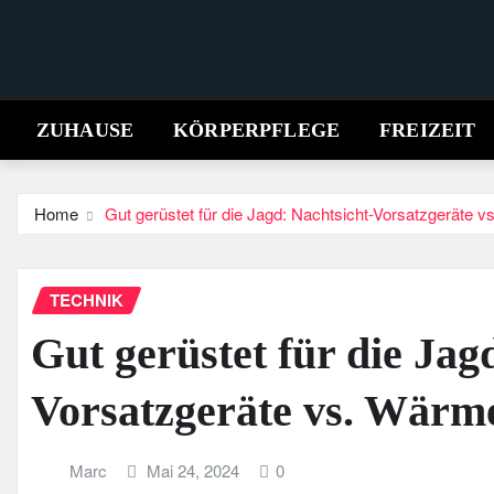
Skip
to
content
ZUHAUSE
KÖRPERPFLEGE
FREIZEIT
Home
Gut gerüstet für die Jagd: Nachtsicht-Vorsatzgeräte
TECHNIK
Gut gerüstet für die Jag
Vorsatzgeräte vs. Wärm
Marc
Mai 24, 2024
0