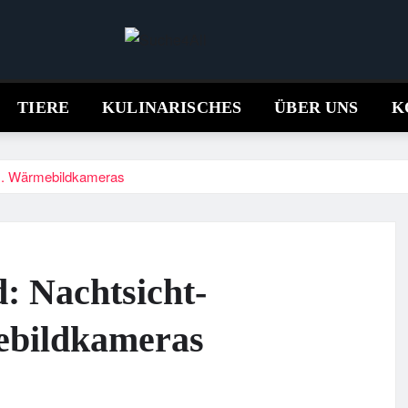
TIERE
KULINARISCHES
ÜBER UNS
K
 vs. Wärmebildkameras
d: Nachtsicht-
ebildkameras