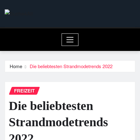
Skip
to
content
Home
Die beliebtesten Strandmodetrends 2022
FREIZEIT
Die beliebtesten
Strandmodetrends
2022