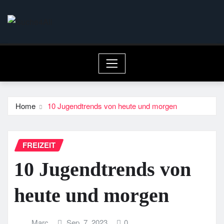
Skip
to
content
Home
10 Jugendtrends von heute und morgen
FREIZEIT
10 Jugendtrends von
heute und morgen
Marc
Sep. 7, 2023
0